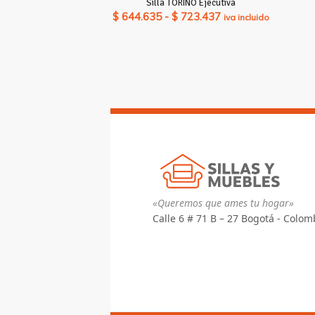
Silla TORINO Ejecutiva
Rango
$
644.635
-
$
723.437
iva incluido
de
precios:
desde
$ 644.635
hasta
$ 723.437
«Queremos que ames tu hogar»
Calle 6 # 71 B – 27 Bogotá - Colom