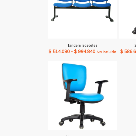
Tandem Isosceles
Rango
$
514.080
-
$
994.840
$
586.
iva incluido
de
precios:
desde
$ 514.080
hasta
$ 994.840