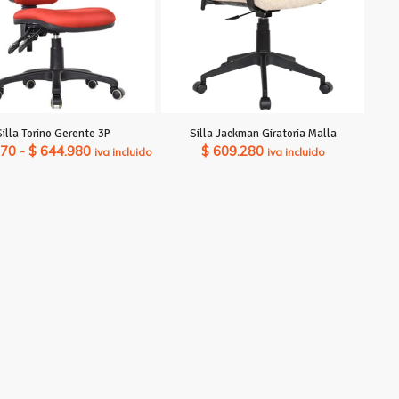
Silla Torino Gerente 3P
Silla Jackman Giratoria Malla
Rango
670
-
$
644.980
$
609.280
iva incluido
iva incluido
de
precios:
desde
$ 586.670
hasta
$ 644.980