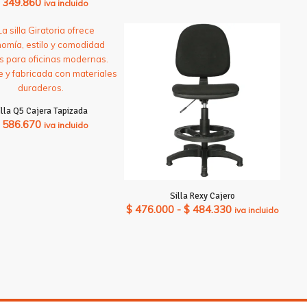
349.860
iva incluido
illa Q5 Cajera Tapizada
586.670
iva incluido
Silla Rexy Cajero
Rango
$
476.000
-
$
484.330
iva incluido
de
precios:
desde
$ 476.000
hasta