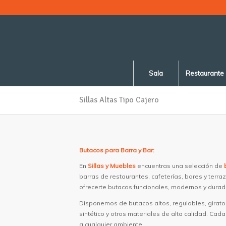
Sala
Restaurante
Sillas Altas Tipo Cajero
Butacos para Barra y Bar:
En
Sillas y Muebles
encuentras una selección de
barras de restaurantes, cafeterías, bares y terr
ofrecerte butacos funcionales, modernos y durad
Disponemos de butacos altos, regulables, giratori
sintético y otros materiales de alta calidad. C
a cualquier ambiente.