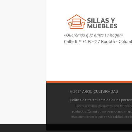
«Queremos que ames tu hogar»
Calle 6 # 71 B – 27 Bogotá - Colom
© 2024 ARQUICULTURA SAS
Política de tratamiento de datos perso
Todos nuestros productos son fabricado
acabados. Es así como se encuentran exce
esto atendiendo a que en su calidad de cli