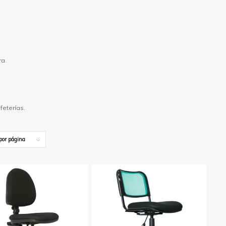
ra.
feterías.
por página