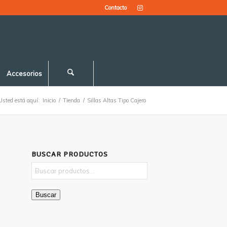
Contacto
Accesorios
Usted está aquí:
Inicio
/
Tienda
/
Sillas Altas Tipo Cajero
BUSCAR PRODUCTOS
Buscar