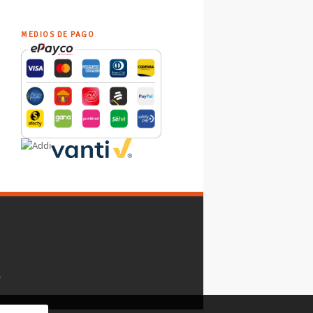
MEDIOS DE PAGO
y
,
o
.