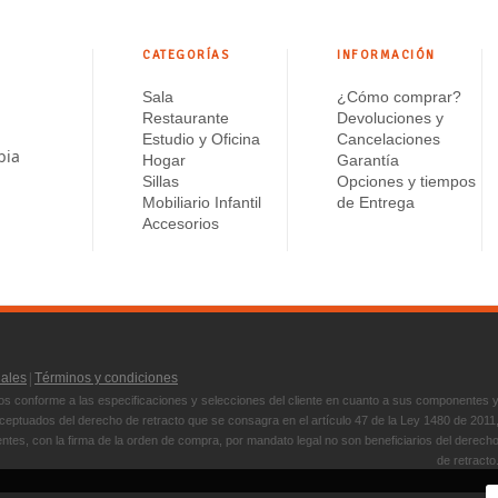
$ 484.330
CATEGORÍAS
INFORMACIÓN
Sala
¿Cómo comprar?
Restaurante
Devoluciones y
Estudio y Oficina
Cancelaciones
bia
Hogar
Garantía
Sillas
Opciones y tiempos
Mobiliario Infantil
de Entrega
Accesorios
|
nales
Términos y condiciones
s conforme a las especificaciones y selecciones del cliente en cuanto a sus componentes 
ptuados del derecho de retracto que se consagra en el artículo 47 de la Ley 1480 de 2011
entes, con la firma de la orden de compra, por mandato legal no son beneficiarios del derech
de retracto