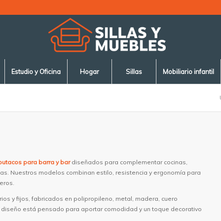
Estudio y Oficina
Hogar
Sillas
Mobiliario infantil
butacos para barra y bar
diseñados para complementar cocinas,
azas. Nuestros modelos combinan estilo, resistencia y ergonomía para
eros.
os y fijos, fabricados en polipropileno, metal, madera, cuero
ada diseño está pensado para aportar comodidad y un toque decorativo