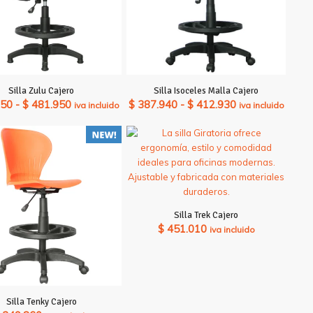
Silla Zulu Cajero
Silla Isoceles Malla Cajero
Rango
Rango
150
-
$
481.950
$
387.940
-
$
412.930
iva incluido
iva incluido
de
de
precios:
precios:
desde
desde
$ 458.150
$ 387.940
hasta
hasta
$ 481.950
$ 412.930
Silla Trek Cajero
$
451.010
iva incluido
Silla Tenky Cajero