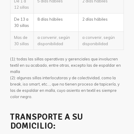
De 1 a
5 días hábiles
2 días hábiles
12 sillas
De 13 a
8 días hábiles
2 días hábiles
30 sillas
Mas de
a convenir, según
a convenir, según
30 sillas
disponibilidad
disponibilidad
(1): todas las sillas operativas y gerenciales que involucren
textil en su acabado, entre otras, excepto las de espaldar en
malla
(2): algunas sillas interlocutoras y de colectividad, como la
break, iso smart, etc…, que no tienen proceso de tapicería, y
las de espaldar en malla, cuyo asiento en textil es siempre
color negro.
TRANSPORTE A SU
DOMICILIO: