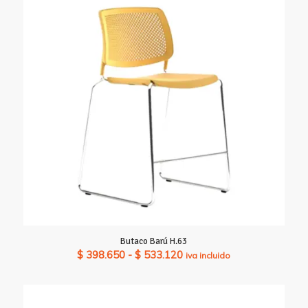
Butaco Barú H.63
Rango
$
398.650
-
$
533.120
iva incluido
de
precios:
desde