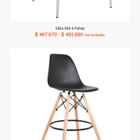
Silla Olé 4 Patas
Rango
$
467.670
-
$
492.660
iva incluido
de
precios:
desde
$ 467.670
hasta
$ 492.660