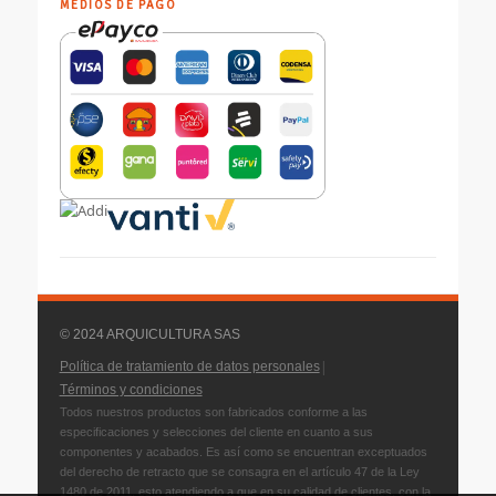
MEDIOS DE PAGO
© 2024 ARQUICULTURA SAS
|
Política de tratamiento de datos personales
Términos y condiciones
Todos nuestros productos son fabricados conforme a las
especificaciones y selecciones del cliente en cuanto a sus
componentes y acabados. Es así como se encuentran exceptuados
del derecho de retracto que se consagra en el artículo 47 de la Ley
1480 de 2011, esto atendiendo a que en su calidad de clientes, con la