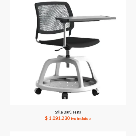
$ 398.650
hasta
$ 533.120
Silla Barú Tesis
$
1.091.230
iva incluido