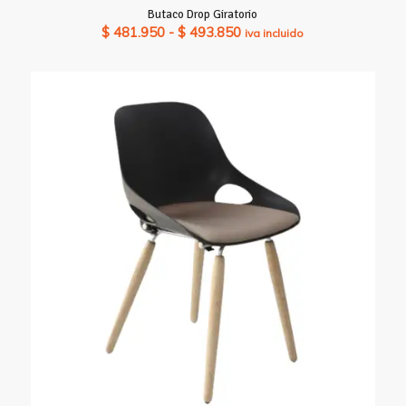
Butaco Drop Giratorio
Rango
$
481.950
-
$
493.850
iva incluido
de
precios:
desde
$ 481.950
hasta
$ 493.850