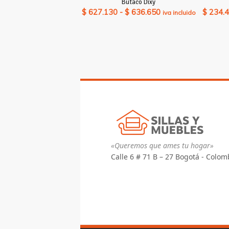
Butaco Dixy
Rango
$
627.130
-
$
636.650
$
234.
iva incluido
de
precios:
desde
$ 627.130
hasta
$ 636.650
«Queremos que ames tu hogar»
Calle 6 # 71 B – 27 Bogotá - Colom