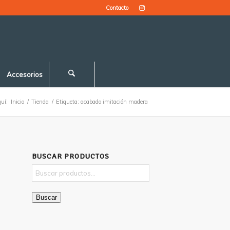
Contacto
Accesorios
uí:
Inicio
/
Tienda
/
Etiqueta: acabado imitación madera
BUSCAR PRODUCTOS
Buscar