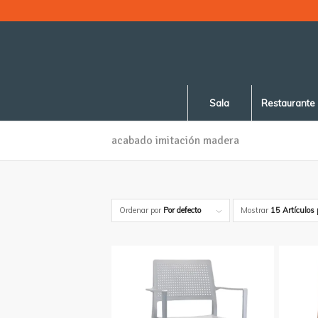
Sala
Restaurante
acabado imitación madera
Ordenar por
Por defecto
Mostrar
15 Artículos 