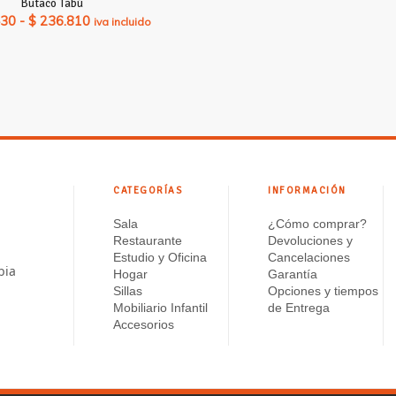
Butaco Tabú
Rango
430
-
$
236.810
iva incluido
de
precios:
desde
$ 234.430
hasta
$ 236.810
CATEGORÍAS
INFORMACIÓN
Sala
¿Cómo comprar?
Restaurante
Devoluciones y
Estudio y Oficina
Cancelaciones
bia
Hogar
Garantía
Sillas
Opciones y tiempos
Mobiliario Infantil
de Entrega
Accesorios