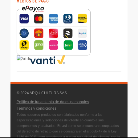
MEDIOS DE PAGO
© 2024 ARQUICULTURA SAS
|
Política de tratamiento de datos personales
Términos y condiciones
Todos nuestros productos son fabricados conforme a las
especificaciones y selecciones del cliente en cuanto a sus
componentes y acabados. Es así como se encuentran exceptuados
del derecho de retracto que se consagra en el artículo 47 de la Ley
1480 de 2011, esto atendiendo a que en su calidad de clientes, con la