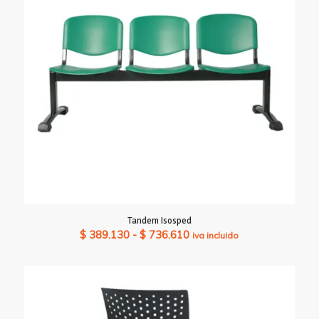
Tandem Isosped
Rango
$
389.130
-
$
736.610
iva incluido
de
precios:
desde
$ 389.130