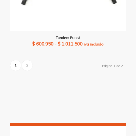
Tandem Pressi
Rango
$
600.950
-
$
1.011.500
iva incluido
de
precios:
desde
1
2
Página 1 de 2
$ 600.950
hasta
$ 1.011.500