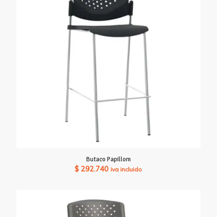
hasta
$ 736.610
Butaco Papillom
$
292.740
iva incluido