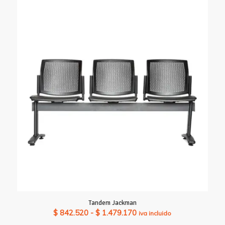
Tandem Jackman
Rango
$
842.520
-
$
1.479.170
iva incluido
de