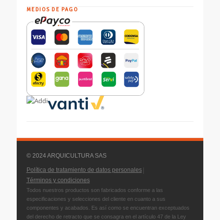
MEDIOS DE PAGO
© 2024 ARQUICULTURA SAS
|
Política de tratamiento de datos personales
Términos y condiciones
Todos nuestros productos son fabricados conforme a las
especificaciones y selecciones del cliente en cuanto a sus
componentes y acabados. Es así como se encuentran exceptuados
del derecho de retracto que se consagra en el artículo 47 de la Ley