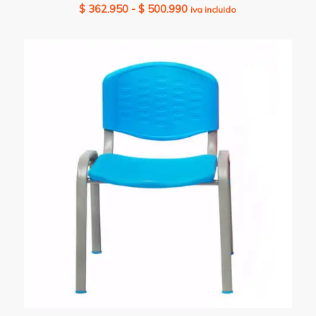
Rango
$
362.950
-
$
500.990
iva incluido
de
precios:
desde
$ 362.950
hasta
$ 500.990