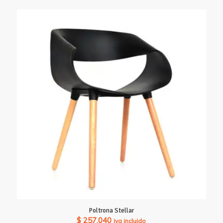
precios:
desde
$ 842.520
hasta
$ 1.479.170
Poltrona Stellar
$
257.040
iva incluido