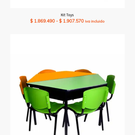
Kit Toys
Rango
$
1.869.490
-
$
1.907.570
iva incluido
de
precios:
desde
$ 1.869.490
hasta
$ 1.907.570