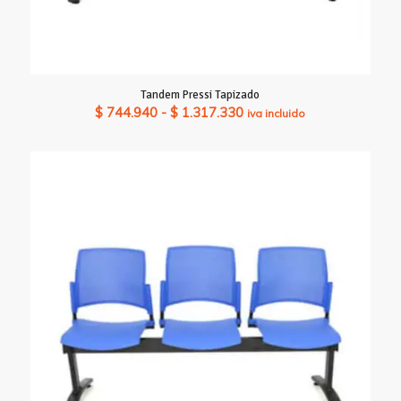
Tandem Pressi Tapizado
Rango
$
744.940
-
$
1.317.330
iva incluido
de
precios:
desde
$ 744.940
hasta
$ 1.317.330