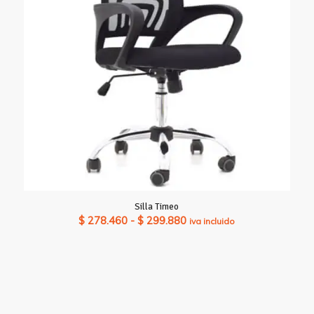
Silla Timeo
Rango
$
278.460
-
$
299.880
iva incluido
de
precios:
desde
$ 278.460
hasta