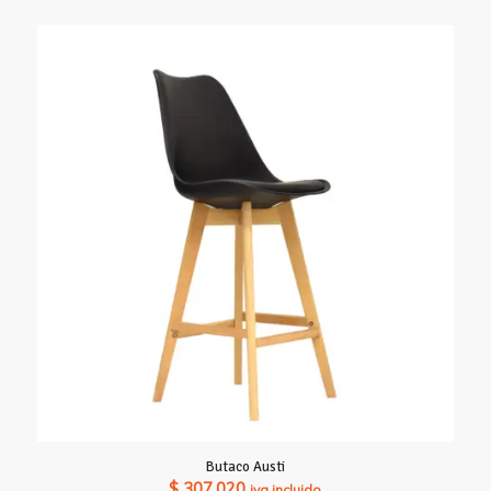
Butaco Austi
$
307.020
iva incluido