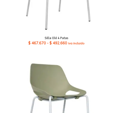
Silla Olé 4 Patas
Rango
$
467.670
-
$
492.660
iva incluido
de
precios:
desde
$ 467.670
hasta
$ 492.660