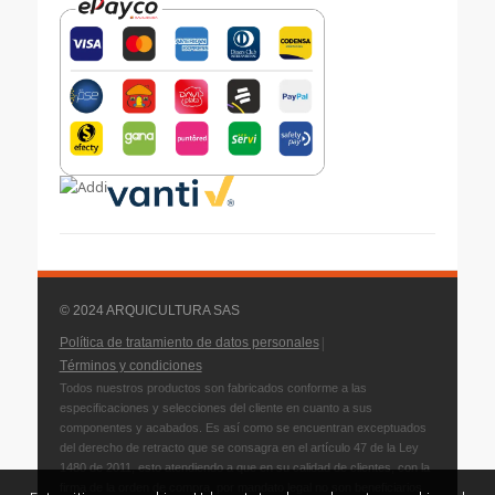
© 2024 ARQUICULTURA SAS
|
Política de tratamiento de datos personales
Términos y condiciones
Todos nuestros productos son fabricados conforme a las
especificaciones y selecciones del cliente en cuanto a sus
componentes y acabados. Es así como se encuentran exceptuados
del derecho de retracto que se consagra en el artículo 47 de la Ley
1480 de 2011, esto atendiendo a que en su calidad de clientes, con la
firma de la orden de compra, por mandato legal no son beneficiarios