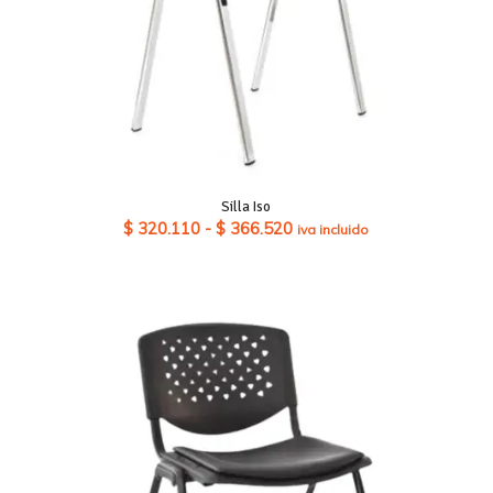
Silla Iso
Rango
$
320.110
-
$
366.520
iva incluido
de
precios:
desde
$ 320.110
hasta
$ 366.520