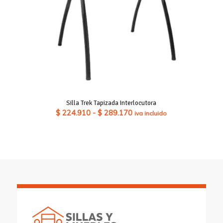
Silla Trek Tapizada Interlocutora
Rango
$
224.910
-
$
289.170
iva incluido
de
precios:
desde
$ 224.910
hasta
$ 289.170