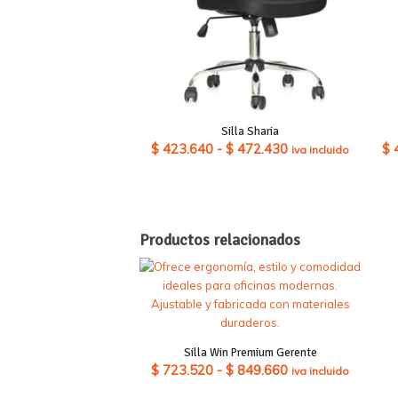
Silla Sharia
Rango
$
423.640
-
$
472.430
$
iva incluido
de
precios:
desde
$ 423.640
Productos relacionados
hasta
$ 472.430
Silla Win Premium Gerente
Rango
$
723.520
-
$
849.660
iva incluido
de