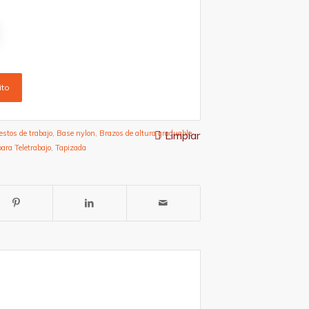
ito
Limpiar
stos de trabajo
,
Base nylon
,
Brazos de altura graduable
,
para Teletrabajo
,
Tapizada