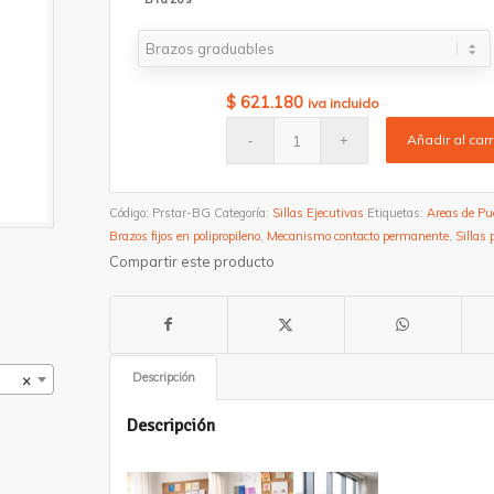
hasta
$ 621.180
$
621.180
iva incluido
Añadir al carr
Código:
Prstar-BG
Categoría:
Sillas Ejecutivas
Etiquetas:
Areas de Pue
Brazos fijos en polipropileno
,
Mecanismo contacto permanente
,
Sillas 
Compartir este producto
Descripción
×
Descripción