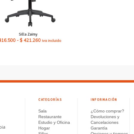
Silla Zaimy
Rango
416.500
-
$
421.260
iva incluido
de
precios:
desde
$ 416.500
hasta
$ 421.260
CATEGORÍAS
INFORMACIÓN
Sala
¿Cómo comprar?
Restaurante
Devoluciones y
Estudio y Oficina
Cancelaciones
bia
Hogar
Garantía
Sillas
Opciones y tiempos