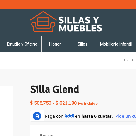
Estudio y Oficina
Hogar
Sillas
Mobiliario infantil
Usted e
Silla Glend
Rango
$
505.750
-
$
621.180
iva incluido
de
precios:
desde
$ 505.750
Brazos