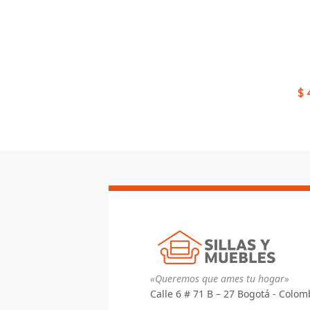
precios:
desde
$ 723.520
hasta
$ 849.660
$
«Queremos que ames tu hogar»
Calle 6 # 71 B – 27 Bogotá - Colom