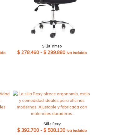
Silla Timeo
Rango
$
278.460
-
$
299.880
uido
iva incluido
de
:
precios:
desde
710
$ 278.460
hasta
880
$ 299.880
Silla Rexy
Rango
$
392.700
-
$
508.130
iva incluido
de