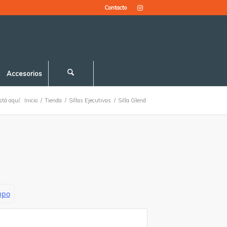
Contacto
Accesorios
stá aquí:
Inicio
/
Tienda
/
Sillas Ejecutivas
/
Silla Glend