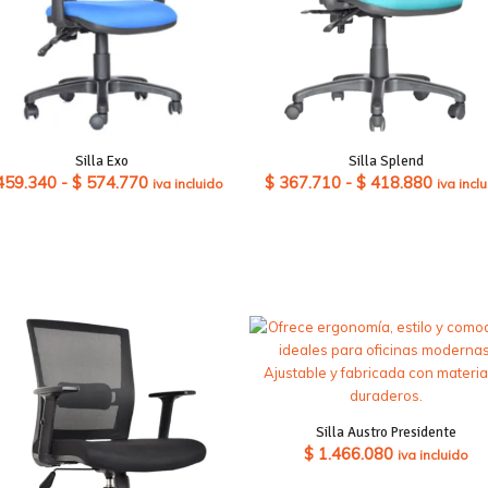
Silla Exo
Silla Splend
Rango
Rango
459.340
-
$
574.770
$
367.710
-
$
418.880
iva incluido
iva incl
de
de
precios:
precios
desde
desde
$ 459.340
$ 367.
hasta
hasta
$ 574.770
$ 418.
Silla Austro Presidente
$
1.466.080
iva incluido