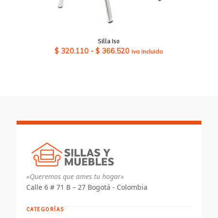
Silla Iso
Rango
$
320.110
-
$
366.520
iva incluido
de
precios:
desde
$ 320.110
hasta
$ 366.520
«Queremos que ames tu hogar»
Calle 6 # 71 B – 27 Bogotá - Colombia
CATEGORÍAS