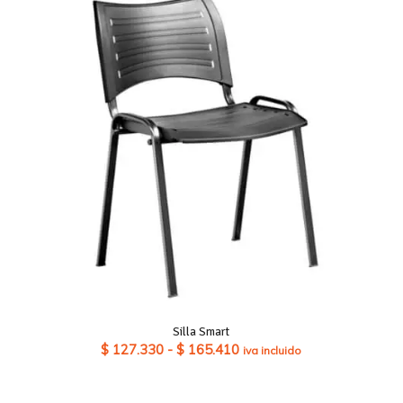
Silla Smart
Rango
$
127.330
-
$
165.410
iva incluido
de
precios: