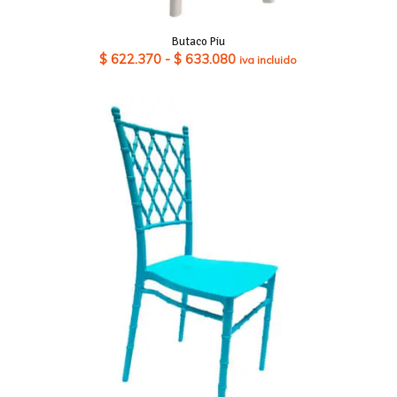
Butaco Piu
Rango
$
622.370
-
$
633.080
iva incluido
de
precios:
desde
$ 622.370
hasta
$ 633.080