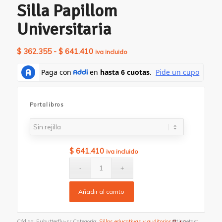
Silla Papillom
Universitaria
Rango
$
362.355
-
$
641.410
iva incluido
de
precios:
desde
$ 362.355
Portalibros
hasta
$ 641.410
$
641.410
iva incluido
Añadir al carrito
Código:
Eubutterfly-sr
Categoría:
Sillas educativas y auditorios
Etiquetas: