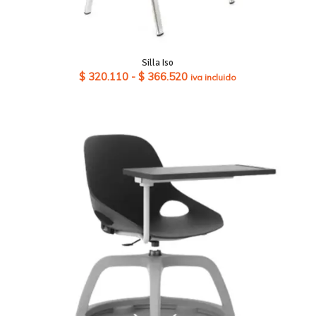
Silla Iso
Rango
$
320.110
-
$
366.520
iva incluido
de
precios:
desde
$ 320.110
hasta
$ 366.520