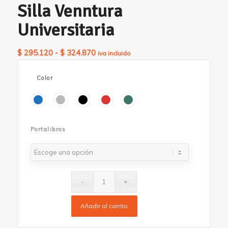
Silla Venntura
Universitaria
Rango
$
295.120
-
$
324.870
iva incluido
de
precios:
Color
desde
$ 295.120
hasta
$ 324.870
Portalibros
Añadir al carrito