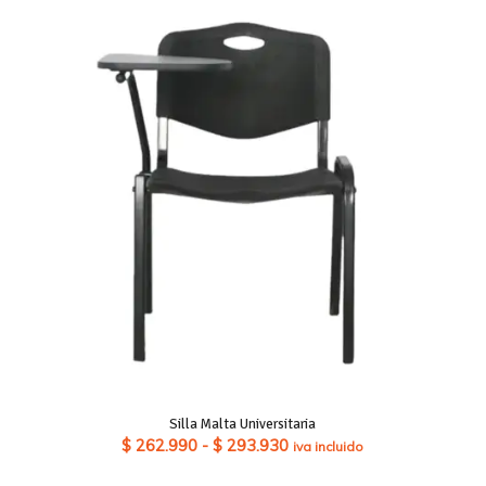
Silla Malta Universitaria
Rango
$
262.990
-
$
293.930
iva incluido
de