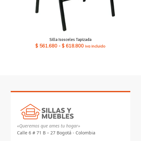
Silla Isosceles Tapizada
Rango
$
561.680
-
$
618.800
iva incluido
de
precios:
desde
$ 561.680
hasta
$ 618.800
«Queremos que ames tu hogar»
Calle 6 # 71 B – 27 Bogotá - Colombia