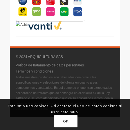
© 2024 ARQUICULTURA SAS
|
Política de tratamiento de datos personales
Términos y condiciones
Todos nuestros productos son fabricados conforme a las
especificaciones y selecciones del cliente en cuanto a sus
componentes y acabados. Es así como se encuentran exceptuados
del derecho de retracto que se consagra en el artículo 47 de la Ley
1480 de 2011, esto atendiendo a que en su calidad de clientes, con la
firma de la orden de compra, por mandato legal no son beneficiarios
Este sitio usa cookies. Ud acetate el uso de estas cookies al
del derecho de retracto.
usar este sitio.
OK