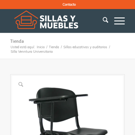
Contacto
Tienda
Usted está aquí:
Inicio
/
Tienda
/
Sillas educativas y auditorios
/
Silla Venntura Universitaria