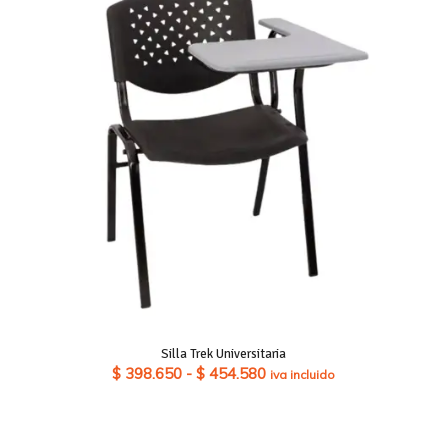
Silla Trek Universitaria
Rango
$
398.650
-
$
454.580
iva incluido
de
precios:
desde