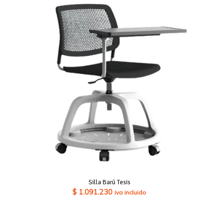
$ 398.650
hasta
$ 454.580
Silla Barú Tesis
$
1.091.230
iva incluido