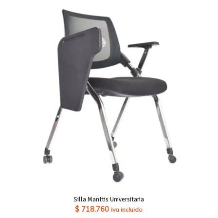
precios:
desde
$ 262.990
hasta
$ 293.930
Silla Manttis Universitaria
$
718.760
iva incluido