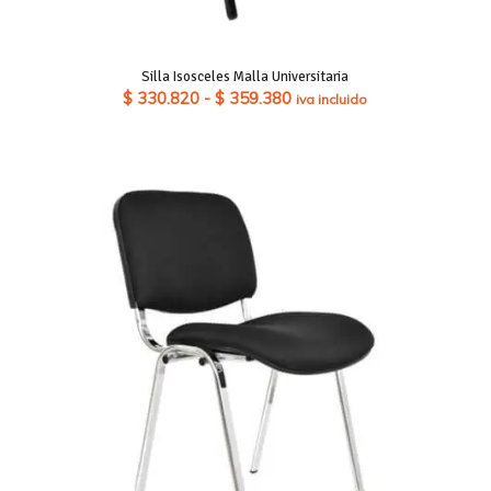
Silla Isosceles Malla Universitaria
Rango
$
330.820
-
$
359.380
iva incluido
de
precios:
desde
$ 330.820
hasta
$ 359.380