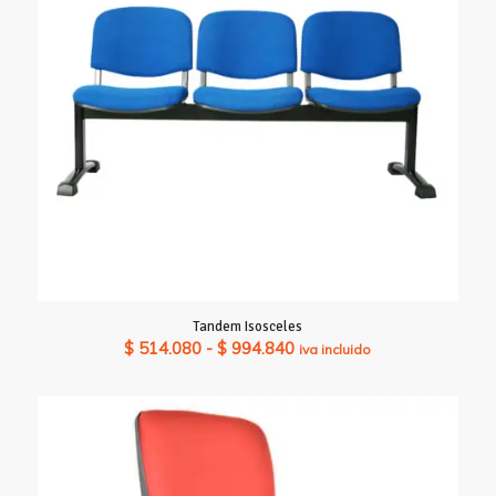
Tandem Isosceles
Rango
$
514.080
-
$
994.840
iva incluido
de
precios:
desde
$ 514.080
hasta