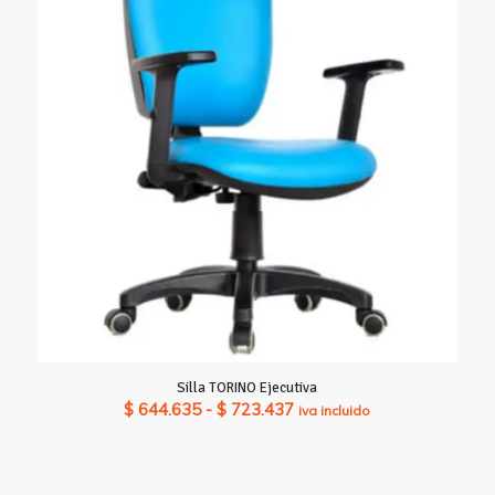
Silla TORINO Ejecutiva
Rango
$
644.635
-
$
723.437
iva incluido
de
precios:
desde