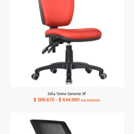
$ 994.840
Silla Torino Gerente 3P
Rango
$
586.670
-
$
644.980
iva incluido
de
precios:
desde
$ 586.670