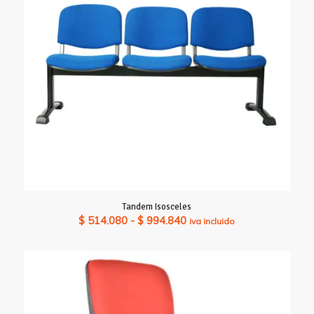
Tandem Isosceles
Rango
$
514.080
-
$
994.840
iva incluido
de
precios:
desde
$ 514.080
hasta