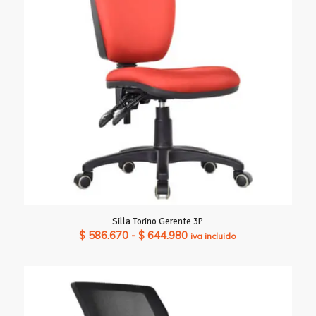
$ 994.840
Silla Torino Gerente 3P
Rango
$
586.670
-
$
644.980
iva incluido
de
precios:
desde
$ 586.670