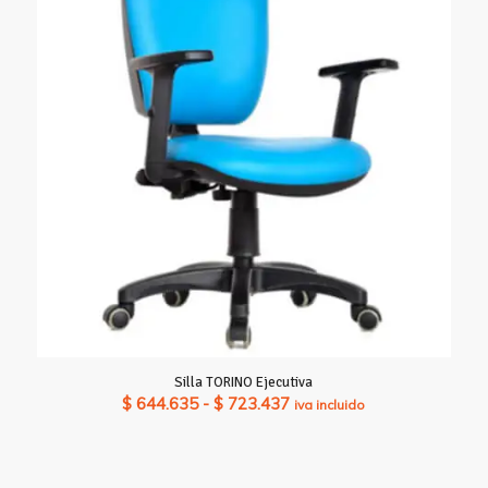
Silla TORINO Ejecutiva
Rango
$
644.635
-
$
723.437
iva incluido
de
precios:
desde