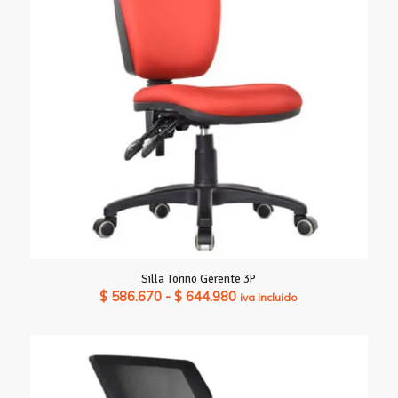
$ 994.840
Silla Torino Gerente 3P
Rango
$
586.670
-
$
644.980
iva incluido
de
precios:
desde
$ 586.670