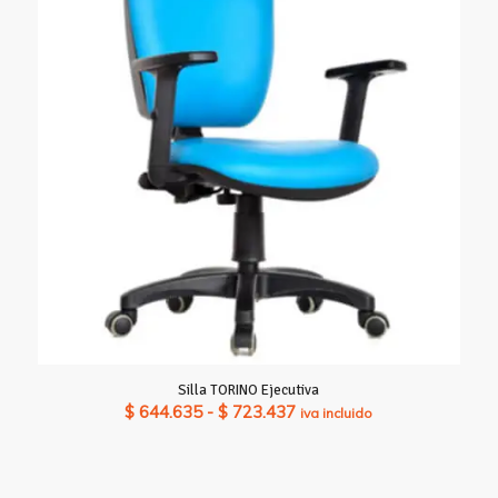
Silla TORINO Ejecutiva
Rango
$
644.635
-
$
723.437
iva incluido
de
precios:
desde