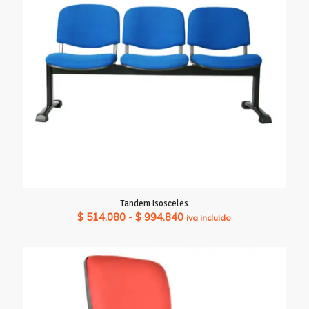
Tandem Isosceles
Rango
$
514.080
-
$
994.840
iva incluido
de
precios:
desde
$ 514.080
hasta