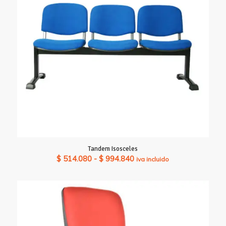
Tandem Isosceles
Rango
$
514.080
-
$
994.840
iva incluido
de
precios:
desde
$ 514.080
hasta