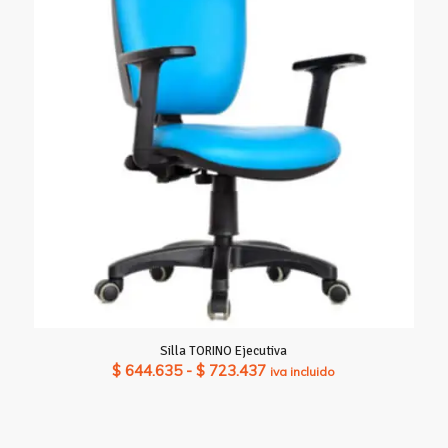
Silla TORINO Ejecutiva
Rango
$
644.635
-
$
723.437
iva incluido
de
precios:
desde