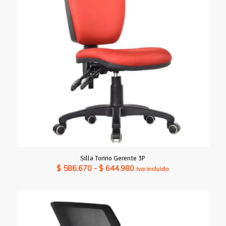
$ 994.840
Silla Torino Gerente 3P
Rango
$
586.670
-
$
644.980
iva incluido
de
precios:
desde
$ 586.670