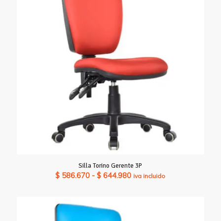
Silla Torino Gerente 3P
Rango
$
586.670
-
$
644.980
iva incluido
de
precios:
desde