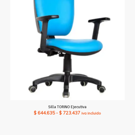
$ 586.670
hasta
$ 644.980
Silla TORINO Ejecutiva
Rango
$
644.635
-
$
723.437
iva incluido
de
precios:
desde