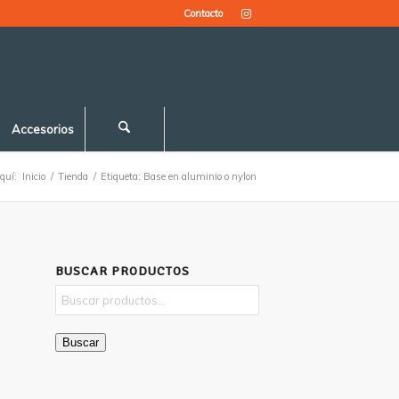
Contacto
Accesorios
quí:
Inicio
/
Tienda
/
Etiqueta: Base en aluminio o nylon
BUSCAR PRODUCTOS
Buscar