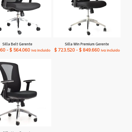
Silla Belt Gerente
Silla Win Premium Gerente
Rango
Rango
160
-
$
564.060
$
723.520
-
$
849.660
iva incluido
iva incluido
de
de
precios:
precios:
desde
desde
$ 552.160
$ 723.520
hasta
hasta
$ 564.060
$ 849.660