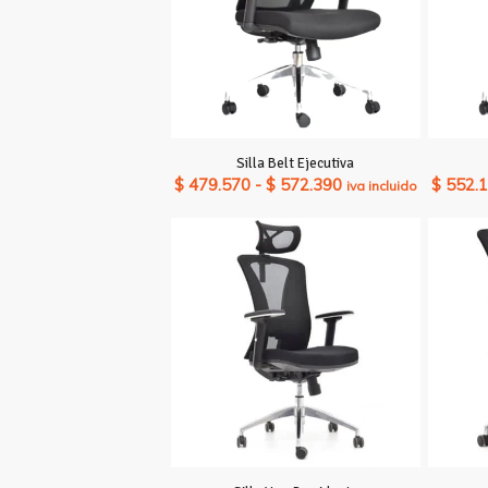
Silla Belt Ejecutiva
Rango
$
479.570
-
$
572.390
$
552.
iva incluido
de
precios:
desde
$ 479.570
hasta
$ 572.390