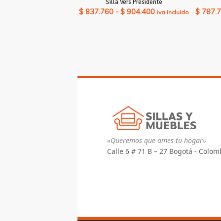
Silla Vers Presidente
Rango
$
837.760
-
$
904.400
$
787.
iva incluido
de
precios:
desde
$ 837.760
hasta
$ 904.400
«Queremos que ames tu hogar»
Calle 6 # 71 B – 27 Bogotá - Colom