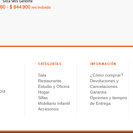
Silla Vers Gerente
Rango
780
-
$
844.900
iva incluido
de
precios:
desde
$ 787.780
hasta
$ 844.900
CATEGORÍAS
INFORMACIÓN
Sala
¿Cómo comprar?
Restaurante
Devoluciones y
Estudio y Oficina
Cancelaciones
bia
Hogar
Garantía
Sillas
Opciones y tiempos
Mobiliario Infantil
de Entrega
Accesorios