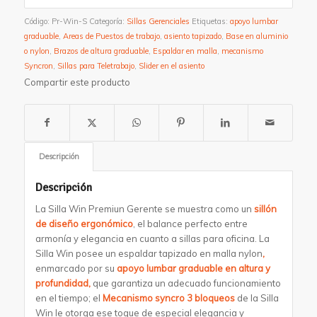
Código:
Pr-Win-S
Categoría:
Sillas Gerenciales
Etiquetas:
apoyo lumbar
graduable
,
Areas de Puestos de trabajo
,
asiento tapizado
,
Base en aluminio
o nylon
,
Brazos de altura graduable
,
Espaldar en malla
,
mecanismo
Syncron
,
Sillas para Teletrabajo
,
Slider en el asiento
Compartir este producto
Descripción
Descripción
La
Silla Win Premiun Gerente se muestra como
un
sillón
de diseño
ergonómico
, el
balance perfecto entre
armonía y elegancia en cuanto a sillas para oficina. La
Silla Win posee un espaldar tapizado en malla nylon
,
enmarcado por su
apoyo lumbar graduable en altura y
profundidad,
que garantiza un adecuado funcionamiento
en el tiempo; el
Mecanismo syncro 3 bloqueos
de la
Silla
Win
le otorga ese toque de especial elegancia y