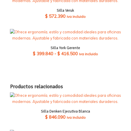
Silla Veruk
$
572.390
iva incluido
Silla York Gerente
Rango
$
399.840
-
$
416.500
iva incluido
de
precios:
desde
$ 399.840
Productos relacionados
hasta
$ 416.500
Silla Denken Ejecutiva Blanca
$
846.090
iva incluido