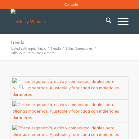
Contacto
Tienda
Usted está aquí:
Inicio
/
Tienda
/
Sillas Gerenciales
/
Silla Win Premium Gerente