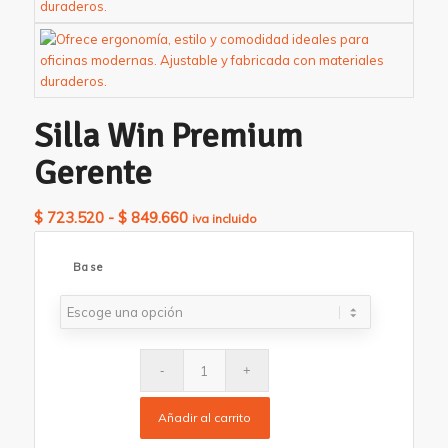
Silla Win Premium
Gerente
Rango
$
723.520
-
$
849.660
iva incluido
de
precios:
Base
desde
$ 723.520
hasta
$ 849.660
Añadir al carrito