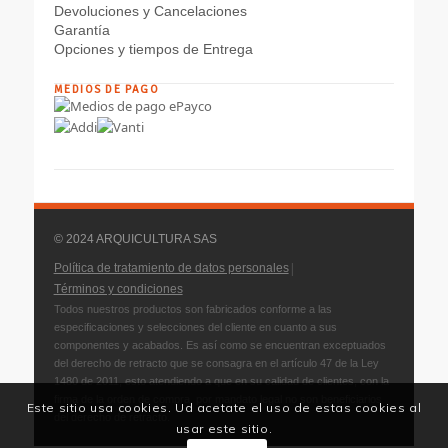
Devoluciones y Cancelaciones
Garantía
Opciones y tiempos de Entrega
MEDIOS DE PAGO
© 2024 ARQUICULTURA SAS
|
Política de tratamiento de datos personales
Términos y condiciones
Todos nuestros productos son fabricados conforme a las
especificaciones y selecciones del cliente en cuanto a sus
componentes y acabados. Es así como se encuentran exceptuados
del derecho de retracto que se consagra en el artículo 47 de la Ley
1480 de 2011, esto atendiendo a que en su calidad de clientes, con la
firma de la orden de compra, por mandato legal no son beneficiarios
Este sitio usa cookies. Ud acetate el uso de estas cookies al
del derecho de retracto.
usar este sitio.