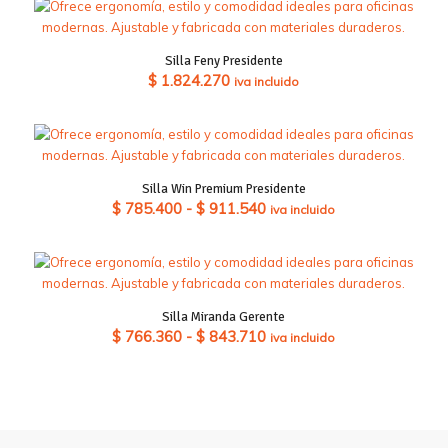
Silla Feny Presidente
$
1.824.270
iva incluido
Silla Win Premium Presidente
Rango
$
785.400
-
$
911.540
iva incluido
de
precios:
desde
$ 785.400
Silla Miranda Gerente
hasta
Rango
$
766.360
-
$
843.710
iva incluido
$ 911.540
de
precios:
desde
$ 766.360