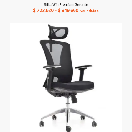
Silla Win Premium Gerente
Rango
$
723.520
-
$
849.660
iva incluido
de
precios:
desde
$ 723.520
hasta
$ 849.660