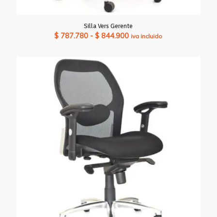
Silla Vers Gerente
Rango
$
787.780
-
$
844.900
iva incluido
de
precios:
desde
$ 787.780
hasta
$ 844.900