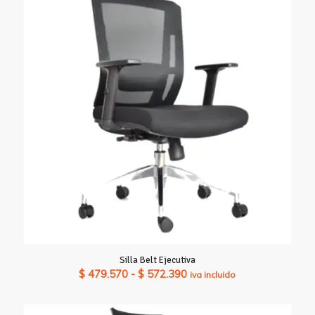
Silla Belt Ejecutiva
Rango
$
479.570
-
$
572.390
iva incluido
de
precios: