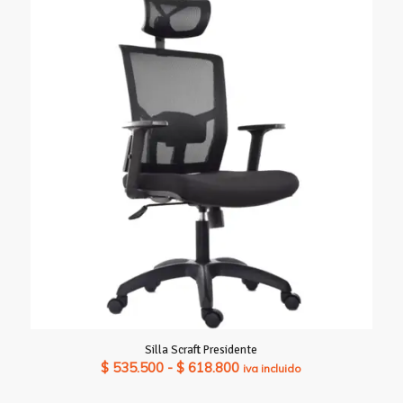
desde
$ 479.570
hasta
$ 572.390
Silla Scraft Presidente
Rango
$
535.500
-
$
618.800
iva incluido
de