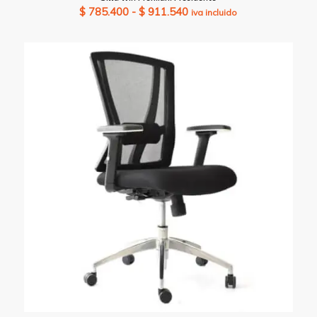
Rango
$
785.400
-
$
911.540
iva incluido
de
precios:
desde
$ 785.400
hasta
$ 911.540