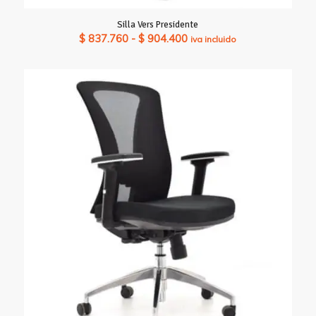
Silla Vers Presidente
Rango
$
837.760
-
$
904.400
iva incluido
de
precios:
desde
$ 837.760
hasta
$ 904.400