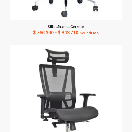
Silla Miranda Gerente
Rango
$
766.360
-
$
843.710
iva incluido
de
precios:
desde
$ 766.360
hasta
$ 843.710