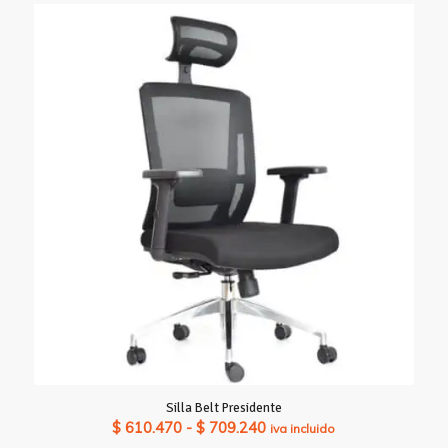
precios:
desde
$ 535.500
hasta
$ 618.800
Silla Belt Presidente
Rango
$
610.470
-
$
709.240
iva incluido