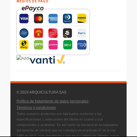
MEDIOS DE PAGO
© 2024 ARQUICULTURA SAS
|
Política de tratamiento de datos personales
Términos y condiciones
Todos nuestros productos son fabricados conforme a las
especificaciones y selecciones del cliente en cuanto a sus
componentes y acabados. Es así como se encuentran exceptuados
del derecho de retracto que se consagra en el artículo 47 de la Ley
1480 de 2011, esto atendiendo a que en su calidad de clientes, con la