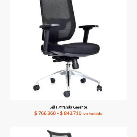
hasta
$ 904.400
Silla Miranda Gerente
Rango
$
766.360
-
$
843.710
iva incluido
de
precios:
desde