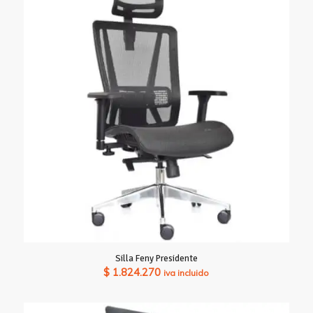
$ 766.360
hasta
$ 843.710
Silla Feny Presidente
$
1.824.270
iva incluido