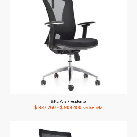
hasta
$ 849.660
Silla Vers Presidente
Rango
$
837.760
-
$
904.400
iva incluido
de
precios:
desde
$ 837.760