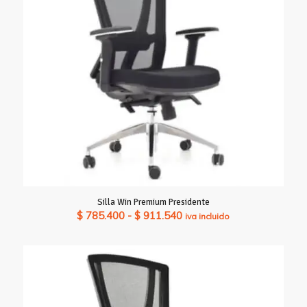
Silla Win Premium Presidente
Rango
$
785.400
-
$
911.540
iva incluido
de
precios:
desde
$ 785.400
hasta