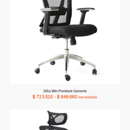
$ 911.540
Silla Win Premium Gerente
Rango
$
723.520
-
$
849.660
iva incluido
de
precios:
desde
$ 723.520