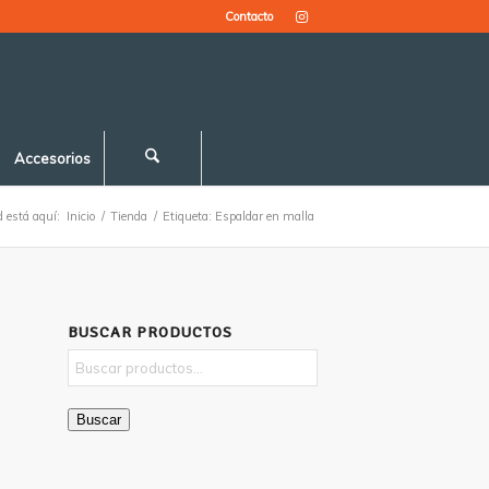
Contacto
Accesorios
 está aquí:
Inicio
/
Tienda
/
Etiqueta: Espaldar en malla
BUSCAR PRODUCTOS
Buscar