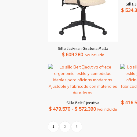
Silla 
$ 286.790
$
534.
Silla Jackman Giratoria Malla
$
609.280
iva incluido
$
416.
Silla Belt Ejecutiva
Rango
$
479.570
-
$
572.390
iva incluido
de
precios:
1
2
3
desde