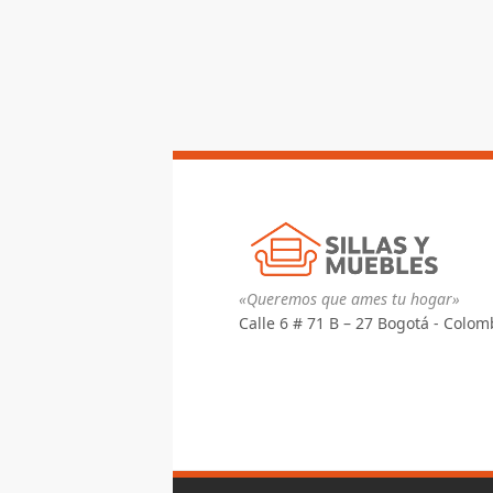
$ 479.570
hasta
$ 572.390
«Queremos que ames tu hogar»
Calle 6 # 71 B – 27 Bogotá - Colom