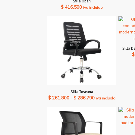
Silla Oban
$
416.500
iva incluido
Silla D
$
Silla Toscana
Rango
$
261.800
-
$
286.790
iva incluido
de
precios:
desde
$ 261.800
hasta