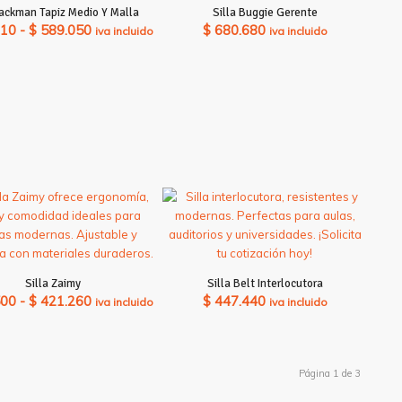
Jackman Tapiz Medio Y Malla
Silla Buggie Gerente
Rango
310
-
$
589.050
$
680.680
iva incluido
iva incluido
de
precios:
desde
$ 534.310
hasta
$ 589.050
Silla Zaimy
Silla Belt Interlocutora
Rango
500
-
$
421.260
$
447.440
iva incluido
iva incluido
de
precios:
desde
Página 1 de 3
$ 416.500