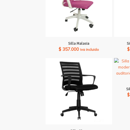
Silla Malasia
S
$
357.000
$
iva incluido
Si
$