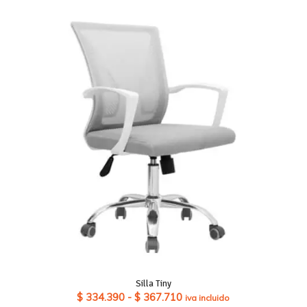
precios:
desde
$ 612.850
hasta
$ 750.890
Silla Tiny
Rango
$
334.390
-
$
367.710
iva incluido