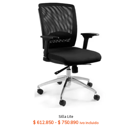
desde
$ 261.800
hasta
$ 286.790
Silla Lite
Rango
$
612.850
-
$
750.890
iva incluido
de