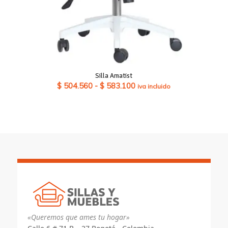
Silla Amatist
Rango
$
504.560
-
$
583.100
iva incluido
de
precios:
desde
$ 504.560
hasta
$ 583.100
«Queremos que ames tu hogar»