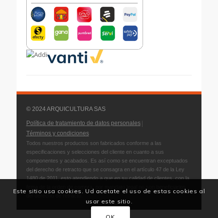
© 2024 ARQUICULTURA SAS
|
Política de tratamiento de datos personales
Términos y condiciones
Todos nuestros productos son fabricados conforme a las
especificaciones y selecciones del cliente en cuanto a sus
componentes y acabados. Es así como se encuentran exceptuados
del derecho de retracto que se consagra en el artículo 47 de la Ley
1480 de 2011, esto atendiendo a que en su calidad de clientes, con la
firma de la orden de compra, por mandato legal no son beneficiarios
Este sitio usa cookies. Ud acetate el uso de estas cookies al
del derecho de retracto.
usar este sitio.
OK