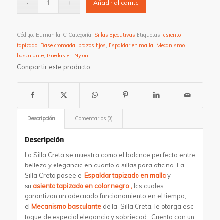
Añadir al carrito
Código:
Eumanila-C
Categoría:
Sillas Ejecutivas
Etiquetas:
asiento
tapizado
,
Base cromada
,
brazos fijos
,
Espaldar en malla
,
Mecanismo
basculante
,
Ruedas en Nylon
Compartir este producto
Descripción
Comentarios (0)
Descripción
La Silla Creta
se muestra como
el
balance perfecto entre
belleza y elegancia en cuanto a sillas para oficina. La
Silla Creta posee el
Espaldar
tapizado en malla
y
su
asiento tapizado en color negro ,
los cuales
garantizan un adecuado funcionamiento en el tiempo;
el
Mecanismo basculante
de la Silla Creta
,
le otorga ese
toque de especial elegancia y sobriedad.
Cuenta con un