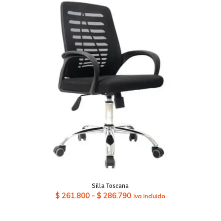
Silla Toscana
Rango
$
261.800
-
$
286.790
iva incluido
de
precios: