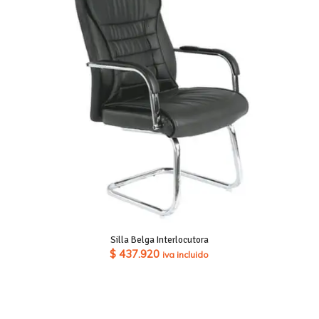
hasta
$ 500.990
Silla Belga Interlocutora
$
437.920
iva incluido