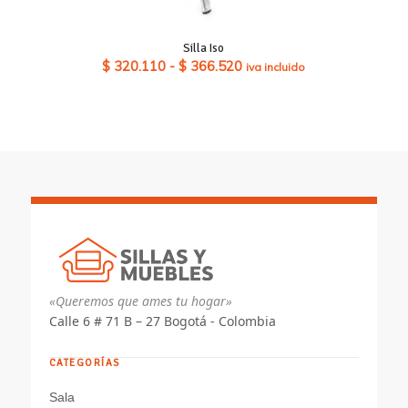
Silla Iso
Rango
$
320.110
-
$
366.520
iva incluido
de
precios:
desde
$ 320.110
hasta
$ 366.520
«Queremos que ames tu hogar»
Calle 6 # 71 B – 27 Bogotá - Colombia
CATEGORÍAS
Sala