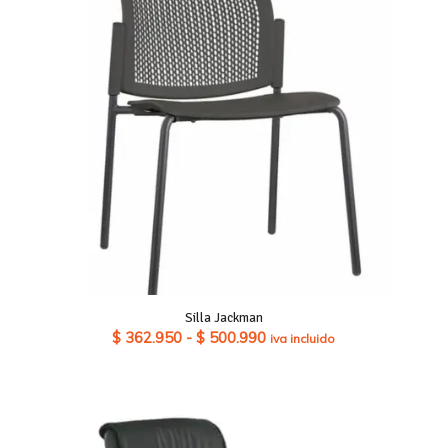
Silla Jackman
Rango
$
362.950
-
$
500.990
iva incluido
de
precios:
desde
$ 362.950