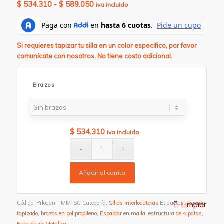
Rango
$
534.310
-
$
589.050
iva incluido
de
precios:
desde
Si requieres tapizar tu silla en un color especifico, por favor
$ 534.310
comunícate con nosotros. No tiene costo adicional.
hasta
$ 589.050
Brazos
$
534.310
iva incluido
Añadir al carrito
Limpiar
Código:
Prlogan-TMM-SC
Categoría:
Sillas interlocutoras
Etiquetas:
asiento
tapizado
,
brazos en polipropileno
,
Espaldar en malla
,
estructura de 4 patas
,
Estructura Metalica