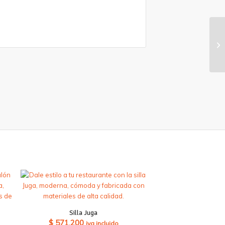
Silla Juga
$
571.200
iva incluido