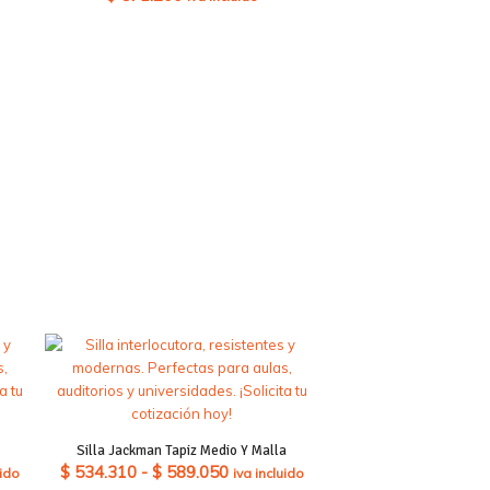
Silla Jackman Tapiz Medio Y Malla
Rango
$
534.310
-
$
589.050
uido
iva incluido