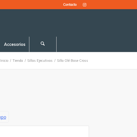
Contacto
Accesorios
Inicio
/
Tienda
/
Sillas Ejecutivas
/
Silla Olé Base Cross