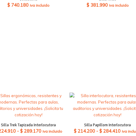
$
740.180
$
381.990
iva incluido
iva incluido
Silla Trek Tapizada Interlocutora
Silla Papillom Interlocutora
Rango
Rango
224.910
-
$
289.170
$
214.200
-
$
284.410
iva incluido
iva incl