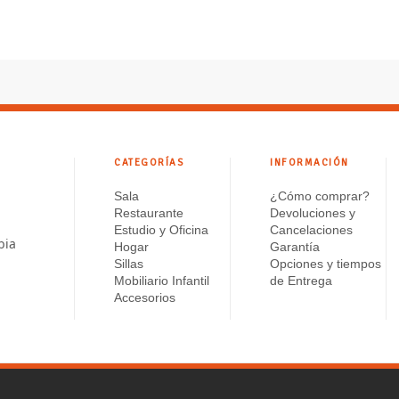
de
de
precios:
precios
desde
desde
$ 224.910
$ 214.
hasta
hasta
$ 289.170
$ 284.
CATEGORÍAS
INFORMACIÓN
Sala
¿Cómo comprar?
Restaurante
Devoluciones y
Estudio y Oficina
Cancelaciones
bia
Hogar
Garantía
Sillas
Opciones y tiempos
Mobiliario Infantil
de Entrega
Accesorios