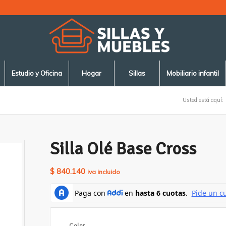
Estudio y Oficina
Hogar
Sillas
Mobiliario infantil
Usted está aquí:
Silla Olé Base Cross
$
840.140
iva incluido
Color