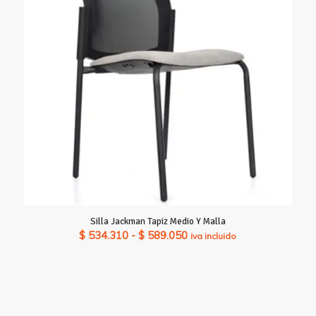
Silla Jackman Tapiz Medio Y Malla
Rango
$
534.310
-
$
589.050
iva incluido
de
precios:
desde
$ 534.310