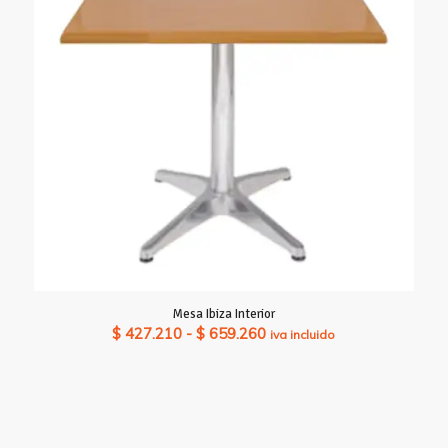
Mesa Ibiza Interior
Rango
$
427.210
-
$
659.260
iva incluido
de
precios:
desde
$ 427.210