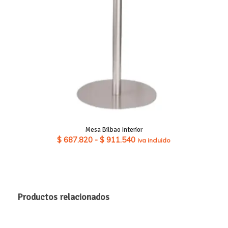
Mesa Bilbao Interior
Rango
$
687.820
-
$
911.540
iva incluido
de
precios:
desde
$ 687.820
Productos relacionados
hasta
$ 911.540