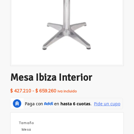
Mesa Ibiza Interior
Rango
$
427.210
-
$
659.260
iva incluido
de
precios:
desde
$ 427.210
Tamaño
hasta
Mesa
$ 659.260