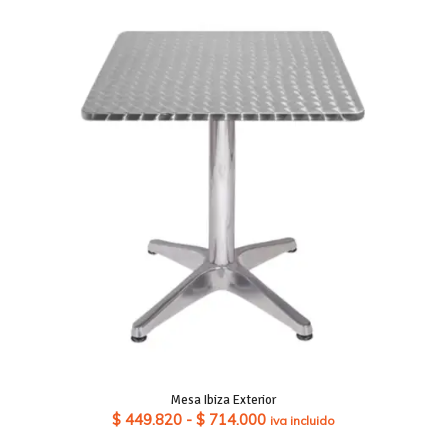
Mesa Ibiza Exterior
Rango
$
449.820
-
$
714.000
iva incluido
de