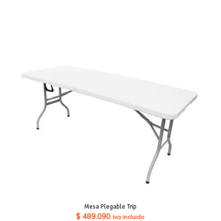
precios:
desde
$ 449.820
hasta
$ 714.000
Mesa Plegable Trip
$
489.090
iva incluido