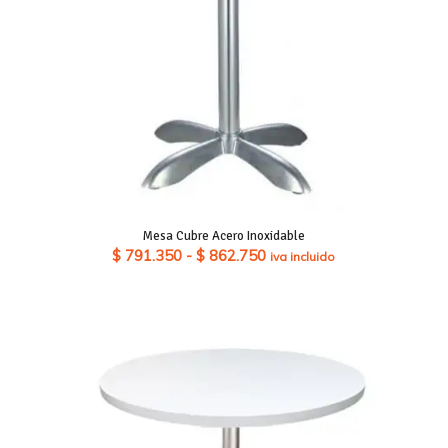
Mesa Cubre Acero Inoxidable
Rango
$
791.350
-
$
862.750
iva incluido
de
precios:
desde
$ 791.350
hasta
$ 862.750