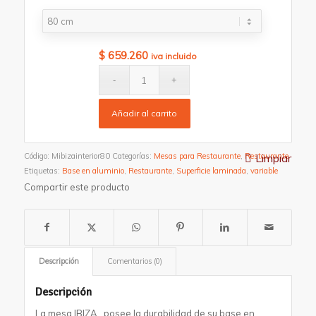
$
659.260
iva incluido
Añadir al carrito
Limpiar
Código:
Mibizainterior80
Categorías:
Mesas para Restaurante
,
Restaurante
Etiquetas:
Base en aluminio
,
Restaurante
,
Superficie laminada
,
variable
Compartir este producto
Descripción
Comentarios (0)
Descripción
La mesa IBIZA , posee la durabilidad de su base en