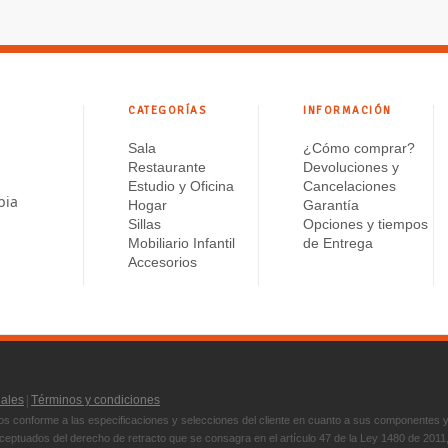
CATEGORÍAS
INFORMACIÓN
Sala
¿Cómo comprar?
Restaurante
Devoluciones y
Estudio y Oficina
Cancelaciones
bia
Hogar
Garantía
Sillas
Opciones y tiempos
Mobiliario Infantil
de Entrega
Accesorios
|
nales
Términos y condiciones
s conforme a las especificaciones y selecciones del cliente en cuanto a sus componentes 
ptuados del derecho de retracto que se consagra en el artículo 47 de la Ley 1480 de 2011