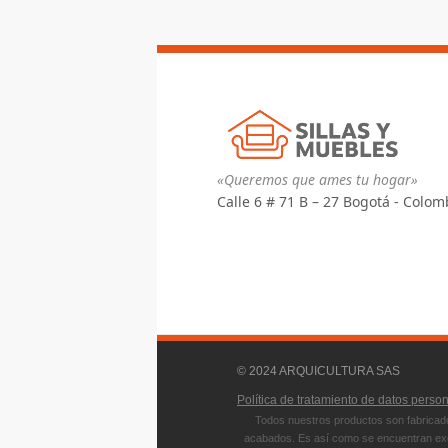
«Queremos que ames tu hogar»
Calle 6 # 71 B – 27 Bogotá - Colom
© 2024 ARQUICULTURA SAS
Política de tratamiento de datos perso
Todos nuestros productos son fabricado
acabados. Es así como se encuentran exce