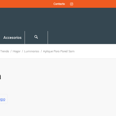
Contacto
Accesorios
Tienda
/
Hogar
/
Luminarias
/
Aplique Para Pared Sam
m