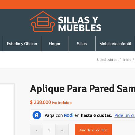
Estudio y Oficina
Hogar
Sillas
Mobiliario infantil
Usted está aquí:
Inicio
/
Aplique Para Pared Sa
$
238.000
iva incluido
Añadir al carrito