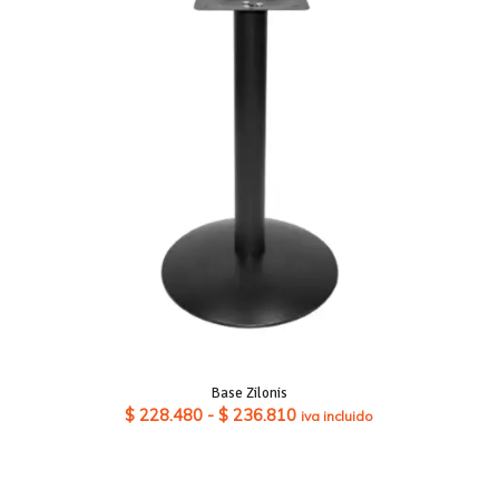
Base Zilonis
Rango
$
228.480
-
$
236.810
iva incluido
de
precios:
desde