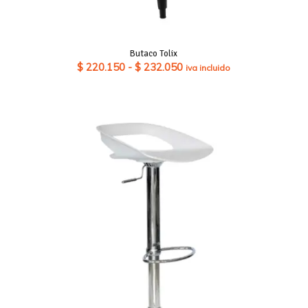
Butaco Tolix
Rango
$
220.150
-
$
232.050
iva incluido
de
precios:
desde
$ 220.150
hasta
$ 232.050