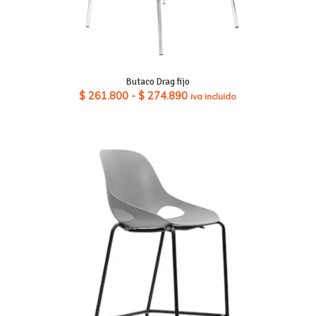
Butaco Drag fijo
Rango
$
261.800
-
$
274.890
iva incluido
de
precios:
desde
$ 261.800
hasta
$ 274.890