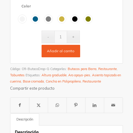
precios:
Color
desde
$ 481.950
hasta
$ 493.850
Añadir al carrito
Código:
Ofi-ButacoDrop-G
Categorías:
Butacos para Barra
,
Restaurante
,
Taburetes
Etiquetas:
Altura graduable
,
Aro apoya-pies
,
Asiento tapizado en
cuerina
,
Base cromada
,
Concha en Polipropileno
,
Restaurante
Compartir este producto
Descripción
Descripción