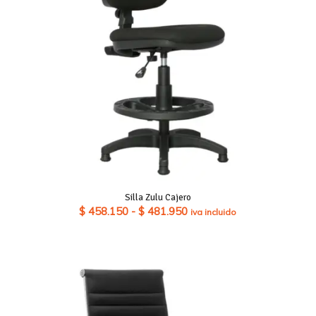
Silla Zulu Cajero
Rango
$
458.150
-
$
481.950
iva incluido
de
precios:
desde
$ 458.150
hasta
$ 481.950