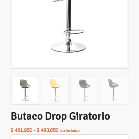
Butaco Drop Giratorio
Rango
$
481.950
-
$
493.850
iva incluido
de