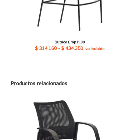
Butaco Drop H.80
Rango
$
314.160
-
$
434.350
iva incluido
de
precios:
desde
$ 314.160
Productos relacionados
hasta
$ 434.350