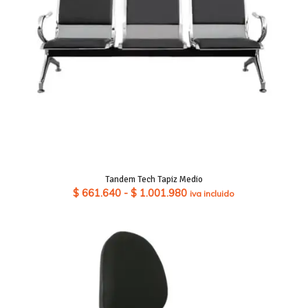
Tandem Tech Tapiz Medio
Rango
$
661.640
-
$
1.001.980
iva incluido
de
precios:
desde
$ 661.640
hasta
$ 1.001.980