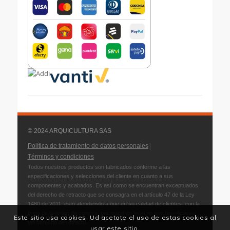
© 2024 ARQUICULTURA SAS
|
Política de tratamiento de datos personales
Términos y condiciones
Todos nuestros productos son fabricados conforme a las
especificaciones y selecciones del cliente en cuanto a sus
componentes y acabados. Es así como se encuentran exceptuados
del derecho de retracto que se consagra en el artículo 47 de la Ley
1480 de 2011, esto atendiendo a que en su calidad de clientes, con la
firma de la orden de compra, por mandato legal no son beneficiarios
Este sitio usa cookies. Ud acetate el uso de estas cookies al
del derecho de retracto.
usar este sitio.