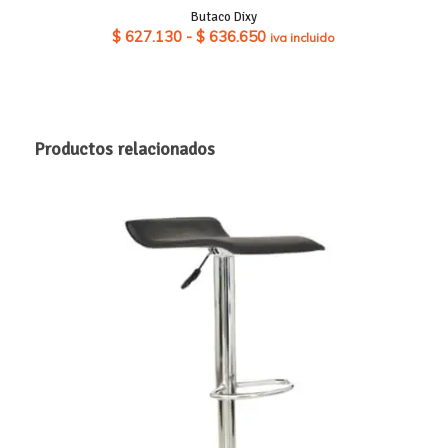
Butaco Dixy
Rango
$
627.130
-
$
636.650
iva incluido
de
precios:
desde
$ 627.130
Productos relacionados
hasta
$ 636.650