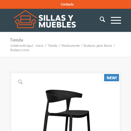
Contacto
Tienda
Usted está aquí:
Inicio
/
Tienda
/
Restaurante
/
Butacos para Barra
/
Butaco Lince