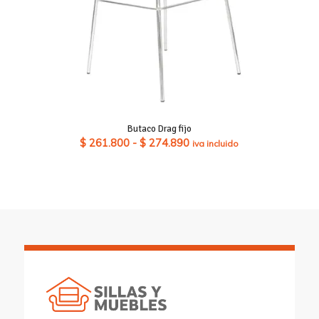
Butaco Drag fijo
Rango
$
261.800
-
$
274.890
iva incluido
de
precios:
desde
$ 261.800
hasta
$ 274.890