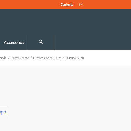
Contacto
Accesorios
ienda
/
Restaurante
/
Butacos para Barra
/
Butaco Orbit