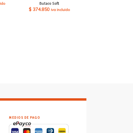
uido
Butaco Soft
$
374.850
iva incluido
:
130
650
MEDIOS DE PAGO