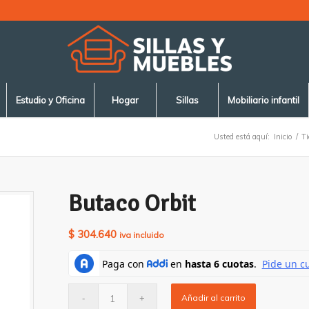
Estudio y Oficina
Hogar
Sillas
Mobiliario infantil
Usted está aquí:
Inicio
/
T
Butaco Orbit
$
304.640
iva incluido
Añadir al carrito