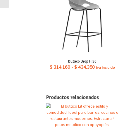
Butaco Drop H.80
Rango
$
314.160
-
$
434.350
iva incluido
de
precios:
desde
$ 314.160
Productos relacionados
hasta
$ 434.350