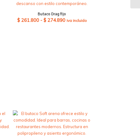
Butaco Drag fijo
Rango
$
261.800
-
$
274.890
iva incluido
de
precios:
desde
$ 261.800
hasta
$ 274.890