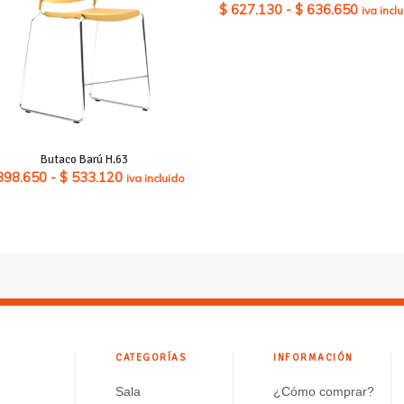
Rango
$
627.130
-
$
636.650
iva incl
de
precios
desde
$ 627.
hasta
$ 636.
Butaco Barú H.63
Rango
398.650
-
$
533.120
iva incluido
de
precios:
desde
$ 398.650
hasta
$ 533.120
CATEGORÍAS
INFORMACIÓN
Sala
¿Cómo comprar?