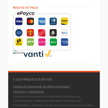
MEDIOS DE PAGO
© 2024 ARQUICULTURA SAS
|
Política de tratamiento de datos personales
Términos y condiciones
Todos nuestros productos son fabricados conforme a las
especificaciones y selecciones del cliente en cuanto a sus
componentes y acabados. Es así como se encuentran exceptuados