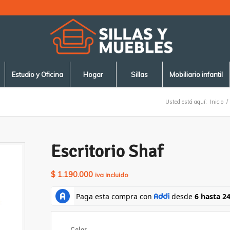
Estudio y Oficina
Hogar
Sillas
Mobiliario infantil
Usted está aquí:
Inicio
/
Escritorio Shaf
$
1.190.000
iva incluido
Color