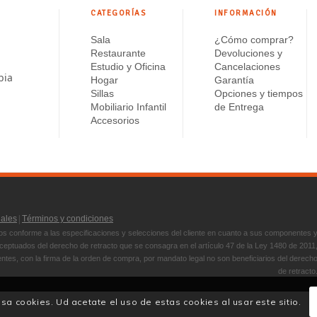
CATEGORÍAS
INFORMACIÓN
Sala
¿Cómo comprar?
Restaurante
Devoluciones y
Estudio y Oficina
Cancelaciones
bia
Hogar
Garantía
Sillas
Opciones y tiempos
Mobiliario Infantil
de Entrega
Accesorios
|
nales
Términos y condiciones
s conforme a las especificaciones y selecciones del cliente en cuanto a sus componentes 
ptuados del derecho de retracto que se consagra en el artículo 47 de la Ley 1480 de 2011
entes, con la firma de la orden de compra, por mandato legal no son beneficiarios del derech
de retracto
 usa cookies. Ud acetate el uso de estas cookies al usar este sitio.