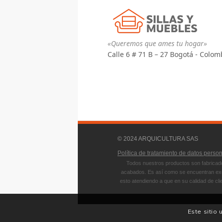
«Queremos que ames tu hogar»
Calle 6 # 71 B – 27 Bogotá - Colom
© 2024 ARQUICULTURA SAS
Política de tratamiento de datos perso
Todos nuestros productos son fabricado
acabados. Es así como se encuentran exce
esto atendiendo a que en su calidad de cli
Este sitio