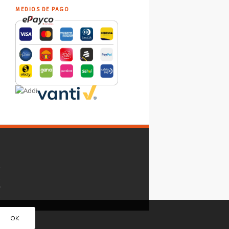
MEDIOS DE PAGO
y
,
o
.
OK