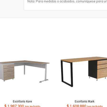
Nota: Para medidas o acabados, comuníquese para un
Escritorio Kore
Escritorio Mark
$
1.987.300
$
1.608.880
iva incluido
iva incluido