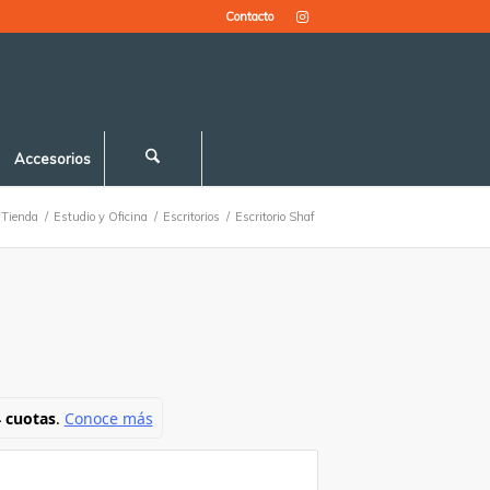
Contacto
Accesorios
Tienda
/
Estudio y Oficina
/
Escritorios
/
Escritorio Shaf