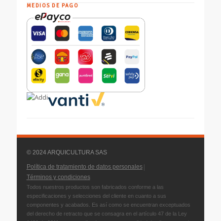
MEDIOS DE PAGO
© 2024 ARQUICULTURA SAS
|
Política de tratamiento de datos personales
Términos y condiciones
Todos nuestros productos son fabricados conforme a las
especificaciones y selecciones del cliente en cuanto a sus
componentes y acabados. Es así como se encuentran exceptuados
del derecho de retracto que se consagra en el artículo 47 de la Ley