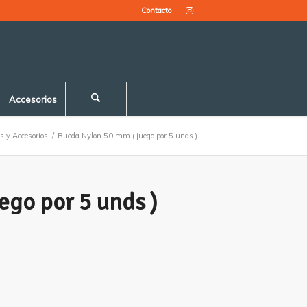
Contacto
Accesorios
 y Accesorios
/
Rueda Nylon 50 mm ( juego por 5 unds )
ego por 5 unds )