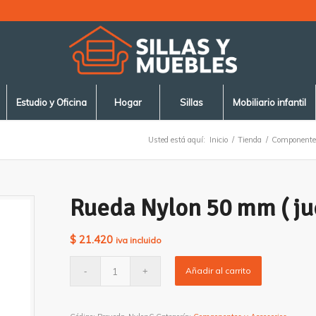
Estudio y Oficina
Hogar
Sillas
Mobiliario infantil
Usted está aquí:
Inicio
/
Tienda
/
Componentes
Rueda Nylon 50 mm ( ju
$
21.420
iva incluido
Añadir al carrito