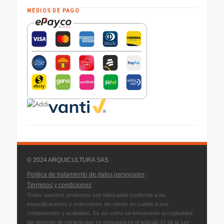
MEDIOS DE PAGO
© 2024 ARQUICULTURA SAS
|
Política de tratamiento de datos personales
Términos y condiciones
Todos nuestros productos son fabricados conforme a las
especificaciones y selecciones del cliente en cuanto a sus
componentes y acabados. Es así como se encuentran exceptuados
del derecho de retracto que se consagra en el artículo 47 de la Ley