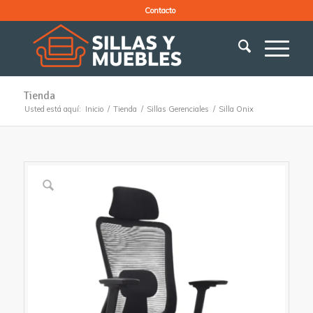
Contacto
Tienda
Usted está aquí:
Inicio
/
Tienda
/
Sillas Gerenciales
/
Silla Onix