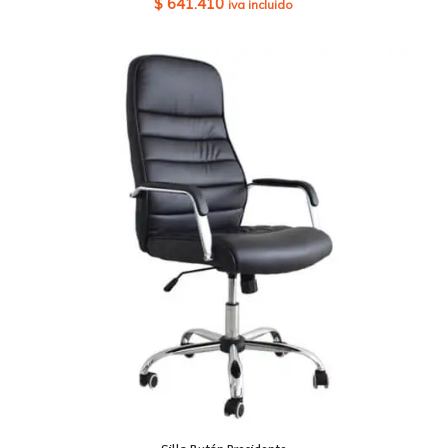
$
641.410
iva incluido