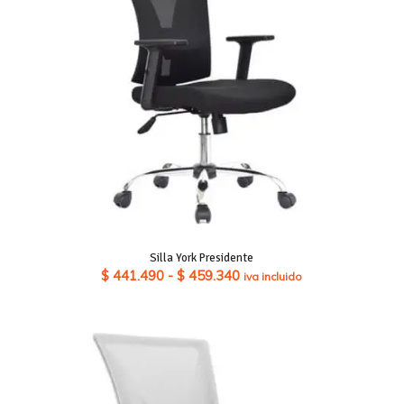
Silla York Presidente
Rango
$
441.490
-
$
459.340
iva incluido
de
precios:
desde
$ 441.490
hasta