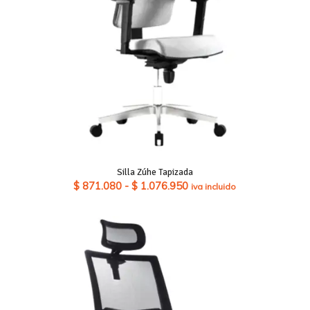
Silla Zúhe Tapizada
Rango
$
871.080
-
$
1.076.950
iva incluido
de
precios:
desde
$ 871.080
hasta
$ 1.076.950