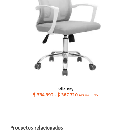
$ 459.340
Silla Tiny
Rango
$
334.390
-
$
367.710
iva incluido
de
precios:
desde
$ 334.390
Productos relacionados
hasta