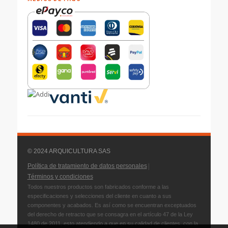
© 2024 ARQUICULTURA SAS
|
Política de tratamiento de datos personales
Términos y condiciones
Todos nuestros productos son fabricados conforme a las
especificaciones y selecciones del cliente en cuanto a sus
componentes y acabados. Es así como se encuentran exceptuados
del derecho de retracto que se consagra en el artículo 47 de la Ley
1480 de 2011, esto atendiendo a que en su calidad de clientes, con la