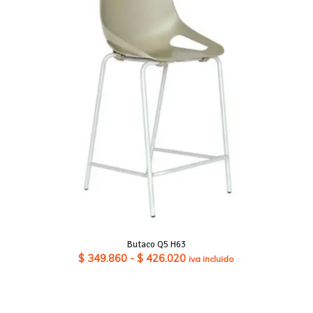
Butaco Q5 H63
Rango
$
349.860
-
$
426.020
iva incluido
de
precios:
desde