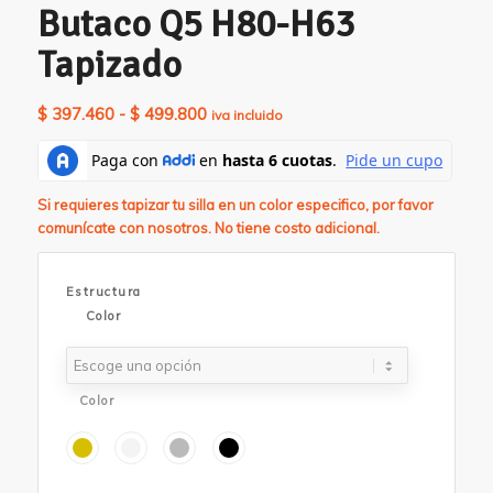
Butaco Q5 H80-H63
Tapizado
Rango
$
397.460
-
$
499.800
iva incluido
de
precios:
desde
Si requieres tapizar tu silla en un color especifico, por favor
$ 397.460
comunícate con nosotros. No tiene costo adicional.
hasta
$ 499.800
Estructura
Color
Color