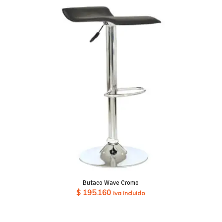
$ 349.860
hasta
$ 426.020
Butaco Wave Cromo
$
195.160
iva incluido