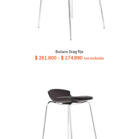
Butaco Drag fijo
Rango
$
261.800
-
$
274.890
iva incluido
de
precios:
desde
$ 261.800
hasta
$ 274.890