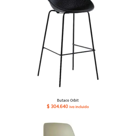
hasta
$ 476.000
Butaco Orbit
$
304.640
iva incluido