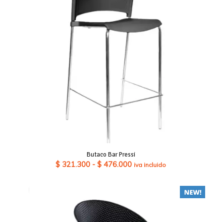
Butaco Bar Pressi
Rango
$
321.300
-
$
476.000
iva incluido
de
precios:
desde
$ 321.300