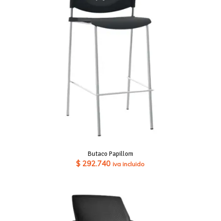
$ 274.890
Butaco Papillom
$
292.740
iva incluido