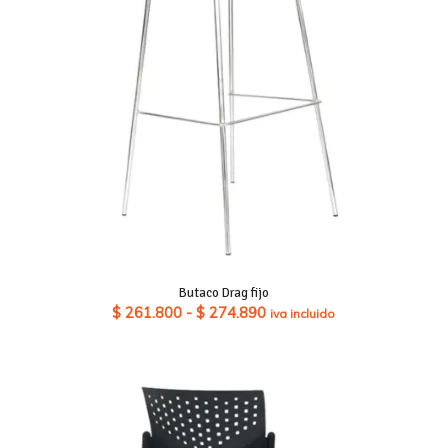
Butaco Drag fijo
Rango
$
261.800
-
$
274.890
iva incluido
de
precios:
desde
$ 261.800
hasta