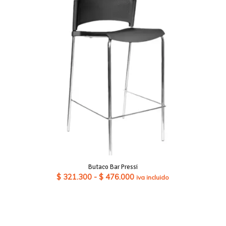
Butaco Bar Pressi
Rango
$
321.300
-
$
476.000
iva incluido
de
precios:
desde
$ 321.300