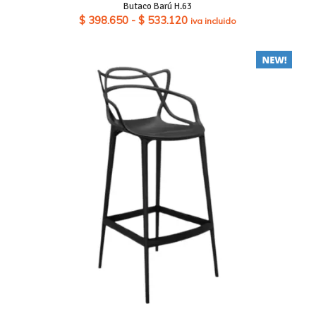
Butaco Barú H.63
Rango
$
398.650
-
$
533.120
iva incluido
de
precios:
desde
$ 398.650
hasta
$ 533.120