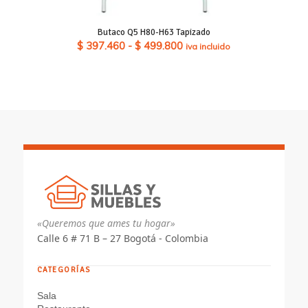
Butaco Q5 H80-H63 Tapizado
Rango
$
397.460
-
$
499.800
iva incluido
de
precios:
desde
$ 397.460
hasta
$ 499.800
«Queremos que ames tu hogar»
Calle 6 # 71 B – 27 Bogotá - Colombia
CATEGORÍAS
Sala