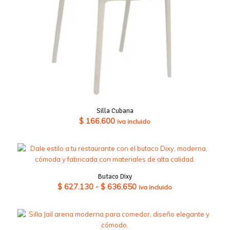
Silla Cubana
$
166.600
iva incluido
Butaco Dixy
Rango
$
627.130
-
$
636.650
iva incluido
de
precios:
desde