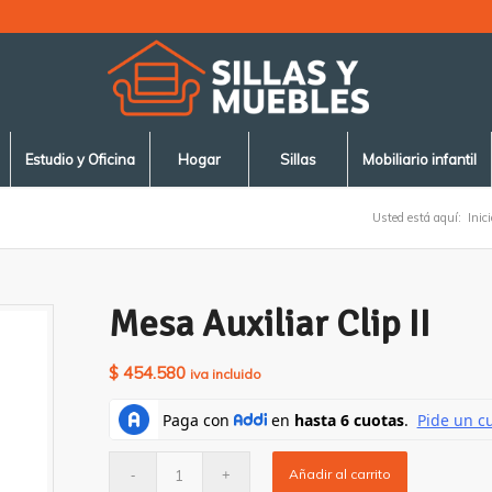
Estudio y Oficina
Hogar
Sillas
Mobiliario infantil
Usted está aquí:
Inici
Mesa Auxiliar Clip II
$
454.580
iva incluido
Añadir al carrito