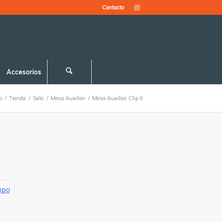
Contacto
Accesorios
o
/
Tienda
/
Sala
/
Mesa Auxiliar
/
Mesa Auxiliar Clip II