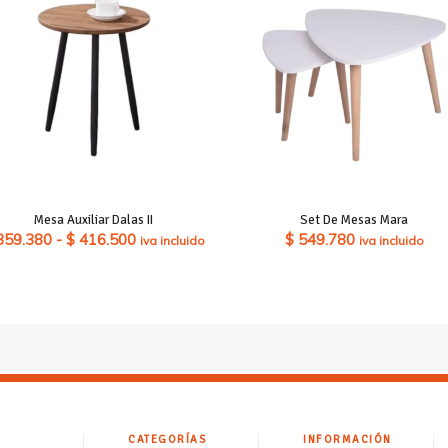
Mesa Auxiliar Dalas II
Set De Mesas Mara
Rango
359.380
-
$
416.500
$
549.780
iva incluido
iva incluido
de
precios:
desde
$ 359.380
hasta
$ 416.500
CATEGORÍAS
INFORMACIÓN