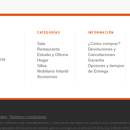
CATEGORÍAS
INFORMACIÓN
Sala
¿Cómo comprar?
Restaurante
Devoluciones y
Estudio y Oficina
Cancelaciones
bia
Hogar
Garantía
Sillas
Opciones y tiempos
Mobiliario Infantil
de Entrega
Accesorios
|
nales
Términos y condiciones
s conforme a las especificaciones y selecciones del cliente en cuanto a sus componentes 
ptuados del derecho de retracto que se consagra en el artículo 47 de la Ley 1480 de 2011