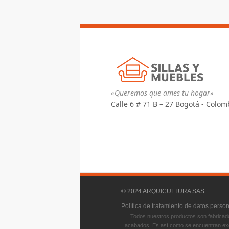
«Queremos que ames tu hogar»
Calle 6 # 71 B – 27 Bogotá - Colom
© 2024 ARQUICULTURA SAS
Política de tratamiento de datos perso
Todos nuestros productos son fabricado
acabados. Es así como se encuentran exce