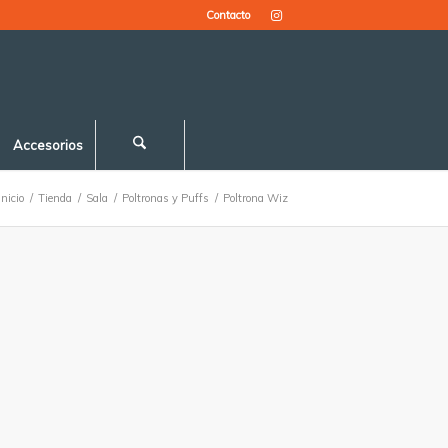
Contacto
Accesorios
Inicio
/
Tienda
/
Sala
/
Poltronas y Puffs
/
Poltrona Wiz