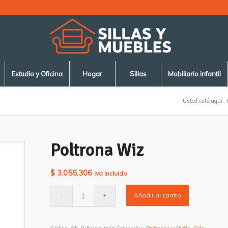
Estudio y Oficina
Hogar
Sillas
Mobiliario infantil
Usted está aquí:
Poltrona Wiz
$
3.055.306
iva incluido
Añadir al carrito